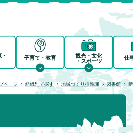
康・
観光・文化
子育て・教育
仕
・スポーツ
プページ
組織別で探す
地域づくり推進課
図書館
新