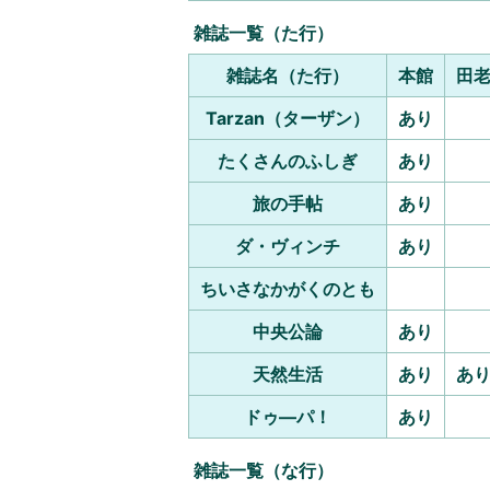
雑誌一覧（た行）
雑
誌名（た行）
本館
田
Tarzan（ターザン）
あり
たくさんのふしぎ
あり
旅の手帖
あり
ダ・ヴィンチ
あり
ちいさなかがくのとも
中央公論
あり
天然生活
あり
あ
ドゥ―パ！
あり
雑誌一覧（な行）