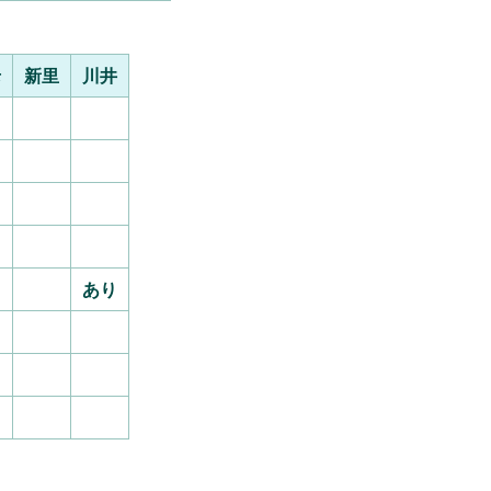
老
新里
川井
あり
り