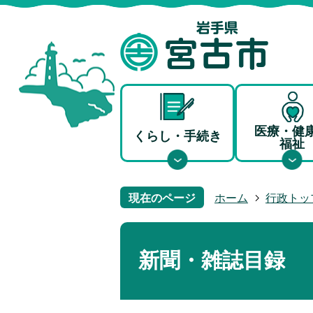
医療・健
くらし・手続き
福祉
現在のページ
ホーム
行政トッ
新聞・雑誌目録