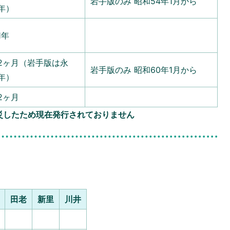
岩手版のみ 昭和54年1月から
年）
1年
2ヶ月（岩手版は永
岩手版のみ 昭和60年1月から
年）
2ヶ月
災したため現在発行されておりません
田老
新里
川井