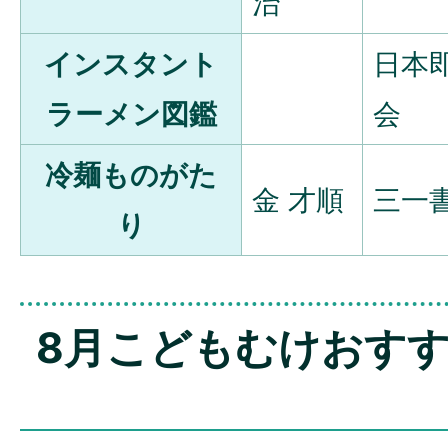
治
インスタント
日本
ラーメン図鑑
会
冷麺ものがた
金 才順
三一
り
8月こどもむけおす