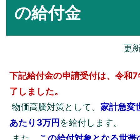
の給付金
更新
下記給付金の申請受付は、令和7
了しました。
物価高騰対策として、
家計急変
あたり3万円
を給付します。
また、
この給付対象となる世帯