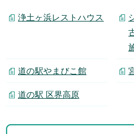
浄土ヶ浜レストハウス
道の駅やまびこ館
道の駅 区界高原