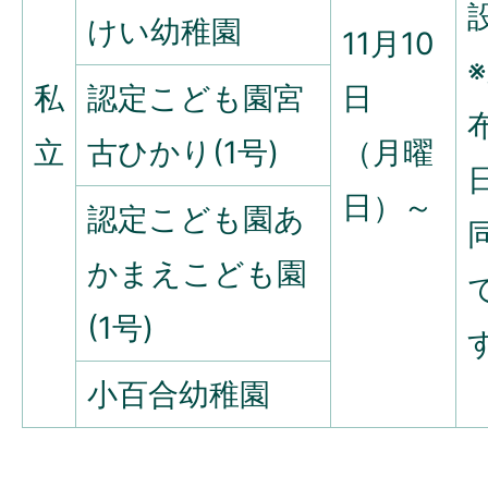
けい幼稚園
11月10
私
認定こども園宮
日
布
立
古ひかり(1号)
（月曜
日）～
認定こども園あ
かまえこども園
(1号)
小百合幼稚園