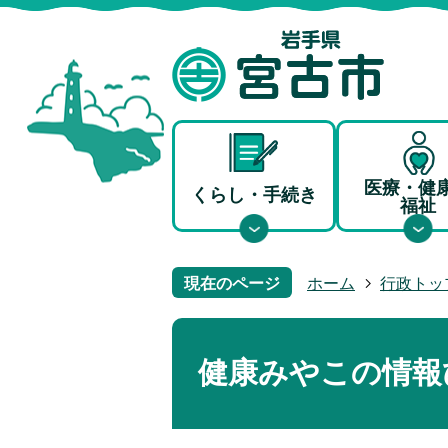
医療・健
くらし・手続き
福祉
現在のページ
ホーム
行政トッ
健康みやこの情報