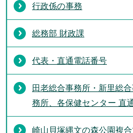
行政係の事務
総務部 財政課
代表・直通電話番号
田老総合事務所・新里総合
務所、各保健センター 直
崎山貝塚縄文の森公園複合