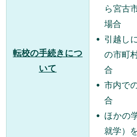
ら宮古
場合
引越し
転校の手続きにつ
の市町
いて
合
市内で
合
ほかの
就学）