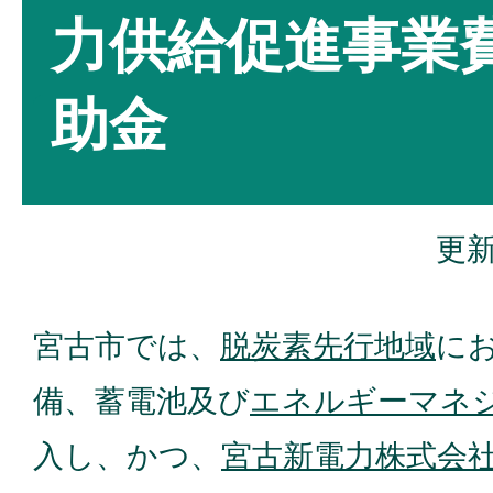
力供給促進事業
助金
更新
宮古市では、
脱炭素先行地域
に
備、蓄電池及び
エネルギーマネ
入し、かつ、
宮古新電力株式会