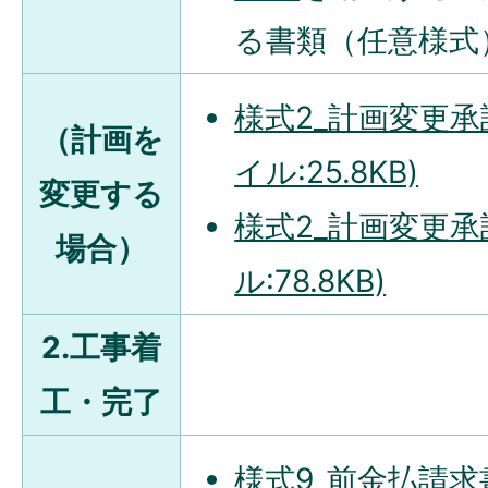
る書類（任意様式
様式2_計画変更承
（計画を
イル:25.8KB)
変更する
様式2_計画変更承
場合）
ル:78.8KB)
2.工事着
工・完了
様式9_前金払請求書