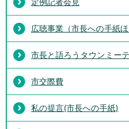
定例記者会見
広聴事業（市長への手紙ほ
市長と語ろうタウンミー
市交際費
私の提言(市長への手紙)