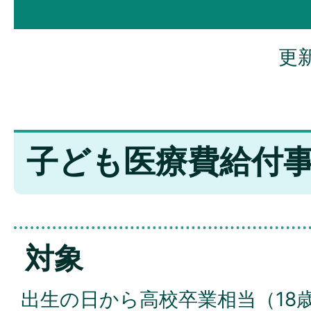
更新
子ども医療費給付
対象
出生の日から高校卒業相当（18