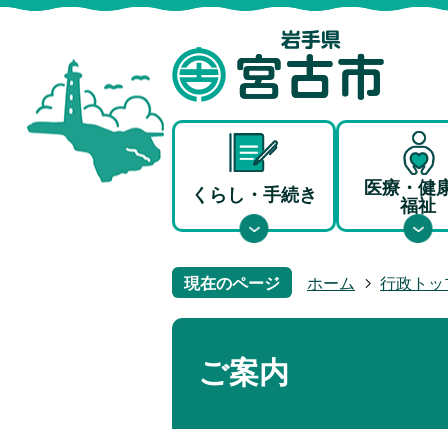
医療・健
くらし・手続き
福祉
現在のページ
ホーム
行政トッ
ご案内