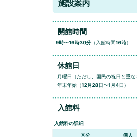
施設案内
開館時間
9時
〜
16時30分
（入館時間
16時
）
休館日
月曜日（ただし、国民の祝日と重な
年末年始（
12
月
28
日〜
1
月
4
日）
入館料
入館料の詳細
区分
個人