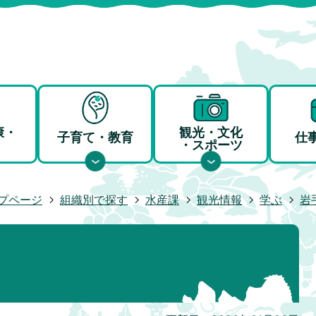
康・
観光・文化
子育て・教育
仕
・スポーツ
プページ
組織別で探す
水産課
観光情報
学ぶ
岩