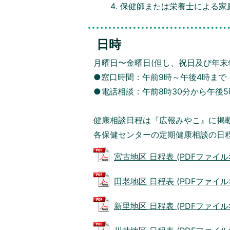
保健師または栄養士による家
日時
月曜日〜金曜日(但し、祝日及び年末
●窓口時間：午前9時～午後4時まで
●電話相談：午前8時30分から午後5
健康相談日程は『広報みやこ』に掲
各保健センターの定期健康相談の日
宮古地区 日程表 (PDFファイル: 1
田老地区 日程表 (PDFファイル: 1
新里地区 日程表 (PDFファイル: 1