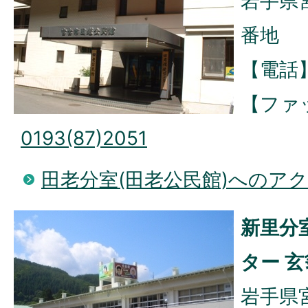
岩手県
番地
【電話
【ファ
0193(87)2051
田老分室(田老公民館)へのア
新里分
ター 玄
岩手県