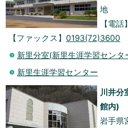
地
【電話
【ファックス】
0193(72)3600
新里分室(新里生涯学習センタ
新里生涯学習センター
川井分
館内)
岩手県