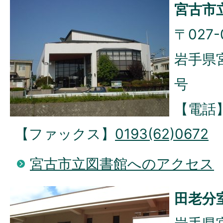
宮古市
〒027-
岩手県
号
【電話
【ファックス】
0193(62)0672
宮古市立図書館へのアクセス
田老分