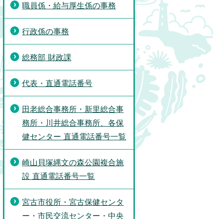
職員係・給与厚生係の事務
行政係の事務
総務部 財政課
代表・直通電話番号
田老総合事務所・新里総合事
務所・川井総合事務所、各保
健センター 直通電話番号一覧
崎山貝塚縄文の森公園複合施
設 直通電話番号一覧
宮古市役所・宮古保健センタ
ー・市民交流センター・中央