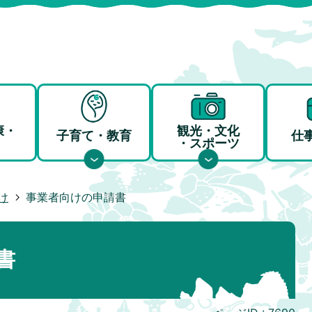
康・
観光・文化
子育て・教育
仕
・スポーツ
け
事業者向けの申請書
書