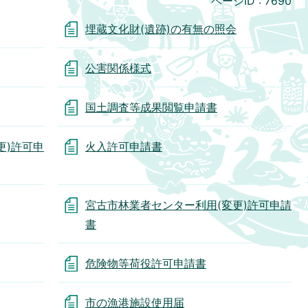
ページID :
7690
埋蔵文化財(遺跡)の有無の照会
公害関係様式
国土調査等成果閲覧申請書
更)許可申
火入許可申請書
宮古市林業者センター利用(変更)許可申請
書
危険物等荷役許可申請書
市の漁港施設使用届