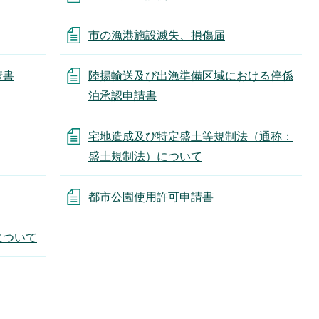
市の漁港施設滅失、損傷届
請書
陸揚輸送及び出漁準備区域における停係
泊承認申請書
宅地造成及び特定盛土等規制法（通称：
盛土規制法）について
都市公園使用許可申請書
について