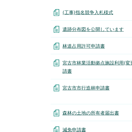
(工事)指名競争入札様式
遺跡分布図を公開しています
林道占用許可申請書
宮古市林業活動拠点施設利用(変
請書
宮古市市行造林申請書
森林の土地の所有者届出書
減免申請書